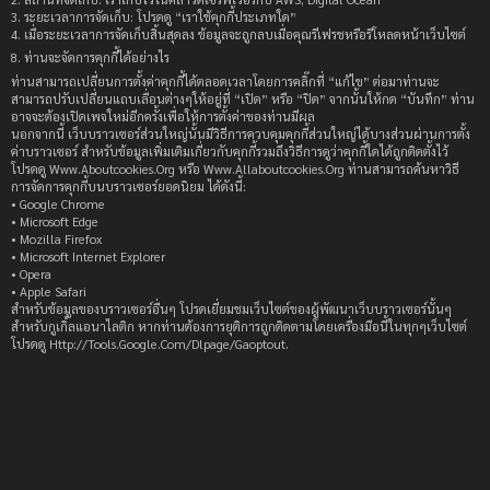
3. ระยะเวลาการจัดเก็บ: โปรดดู “เราใช้คุกกี้ประเภทใด”
4. เมื่อระยะเวลาการจัดเก็บสิ้นสุดลง ข้อมูลจะถูกลบเมื่อคุณรีเฟรชหรือรีโหลดหน้าเว็บไซต์
8. ท่านจะจัดการคุกกี้ได้อย่างไร
ท่านสามารถเปลี่ยนการตั้งค่าคุกกี้ได้ตลอดเวลาโดยการคลิ๊กที่ “แก้ไข” ต่อมาท่านจะ
สามารถปรับเปลี่ยนแถบเลื่อนต่างๆให้อยู่ที่ “เปิด” หรือ “ปิด” จากนั้นให้กด “บันทึก” ท่าน
อาจจะต้องเปิดเพจใหม่อีกครั้งเพื่อให้การตั้งค่าของท่านมีผล
นอกจากนี้ เว็บบราวเซอร์ส่วนใหญ่นั้นมีวิธีการควบคุมคุกกี้ส่วนใหญ่ได้บางส่วนผ่านการตั้ง
ค่าบราวเซอร์ สำหรับข้อมูลเพิ่มเติมเกี่ยวกับคุกกี้รวมถึงวิธีการดูว่าคุกกี้ใดได้ถูกติดตั้งไว้
โปรดดู Www.Aboutcookies.Org หรือ Www.Allaboutcookies.Org ท่านสามารถค้นหาวิธี
การจัดการคุกกี้บนบราวเซอร์ยอดนิยม ได้ดังนี้:
• Google Chrome
• Microsoft Edge
• Mozilla Firefox
• Microsoft Internet Explorer
• Opera
• Apple Safari
สำหรับข้อมูลของบราวเซอร์อื่นๆ โปรดเยี่ยมชมเว็บไซต์ของผู้พัฒนาเว็บบราวเซอร์นั้นๆ
สำหรับกูเกิ้ลแอนาไลติก หากท่านต้องการยุติการถูกติดตามโดยเครื่องมือนี้ในทุกๆเว็บไซต์
โปรดดู Http://Tools.Google.Com/Dlpage/Gaoptout.