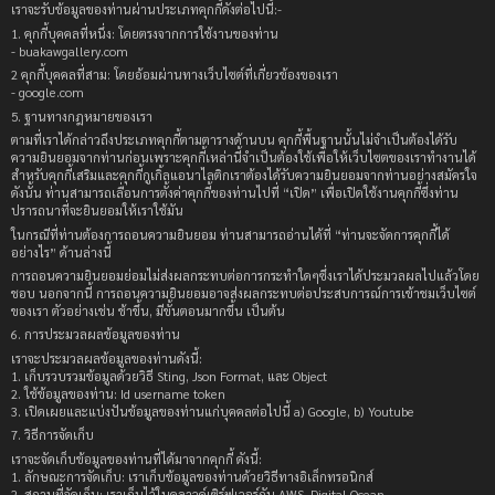
เราจะรับข้อมูลของท่านผ่านประเภทคุกกี้ดังต่อไปนี้:-
1. คุกกี้บุคคลที่หนึ่ง: โดยตรงจากการใช้งานของท่าน
- buakawgallery.com
2 คุกกี้บุคคลที่สาม: โดยอ้อมผ่านทางเว็บไซต์ที่เกี่ยวข้องของเรา
- google.com
5. ฐานทางกฎหมายของเรา
ตามที่เราได้กล่าวถึงประเภทคุกกี้ตามตารางด้านบน คุกกี้พื้นฐานนั้นไม่จำเป็นต้องได้รับ
ความยินยอมจากท่านก่อนเพราะคุกกี้เหล่านี้จำเป็นต้องใช้เพื่อให้เว็บไซตของเราทำงานได้
สำหรับคุกกี้เสริมและคุกกี้กูเกิ้ลแอนาไลติกเราต้องได้รับความยินยอมจากท่านอย่างสมัครใจ
ดังนั้น ท่านสามารถเลื่อนการตั้งค่าคุกกี้ของท่านไปที่ “เปิด” เพื่อเปิดใช้งานคุกกี้ซึ่งท่าน
ปรารถนาที่จะยินยอมให้เราใช้มัน
ในกรณีที่ท่านต้องการถอนความยินยอม ท่านสามารถอ่านได้ที่ “ท่านจะจัดการคุกกี้ได้
อย่างไร” ด้านล่างนี้
การถอนความยินยอมย่อมไม่ส่งผลกระทบต่อการกระทำใดๆซึ่งเราได้ประมวลผลไปแล้วโดย
ชอบ นอกจากนี้ การถอนความยินยอมอาจส่งผลกระทบต่อประสบการณ์การเข้าชมเว็บไซต์
ของเรา ตัวอย่างเช่น ช้าขึ้น, มีขั้นตอนมากขึ้น เป็นต้น
6. การประมวลผลข้อมูลของท่าน
เราจะประมวลผลข้อมูลของท่านดังนี้:
1. เก็บรวบรวมข้อมูลด้วยวิธี Sting, Json Format, และ Object
2. ใช้ข้อมูลของท่าน: Id username token
3. เปิดเผยและแบ่งปันข้อมูลของท่านแก่บุคคลต่อไปนี้ a) Google, b) Youtube
7. วิธีการจัดเก็บ
เราจะจัดเก็บข้อมูลของท่านที่ได้มาจากคุกกี้ ดังนี้:
1. ลักษณะการจัดเก็บ: เราเก็บข้อมูลของท่านด้วยวิธีทางอิเล็กทรอนิกส์
2. สถานที่จัดเก็บ: เราเก็บไว้ในคลาวด์เซิร์ฟเวอร์กับ AWS, Digital Ocean